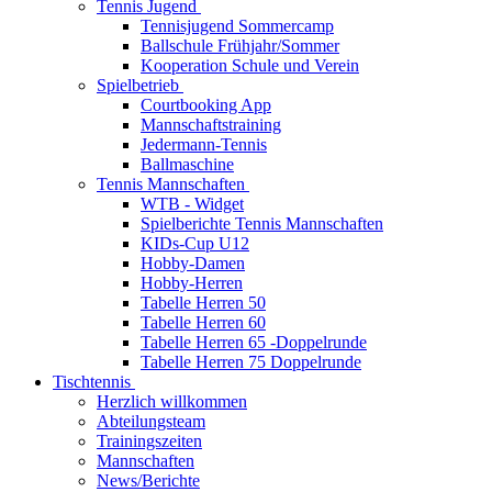
Tennis Jugend
Tennisjugend Sommercamp
Ballschule Frühjahr/Sommer
Kooperation Schule und Verein
Spielbetrieb
Courtbooking App
Mannschaftstraining
Jedermann-Tennis
Ballmaschine
Tennis Mannschaften
WTB - Widget
Spielberichte Tennis Mannschaften
KIDs-Cup U12
Hobby-Damen
Hobby-Herren
Tabelle Herren 50
Tabelle Herren 60
Tabelle Herren 65 -Doppelrunde
Tabelle Herren 75 Doppelrunde
Tischtennis
Herzlich willkommen
Abteilungsteam
Trainingszeiten
Mannschaften
News/Berichte