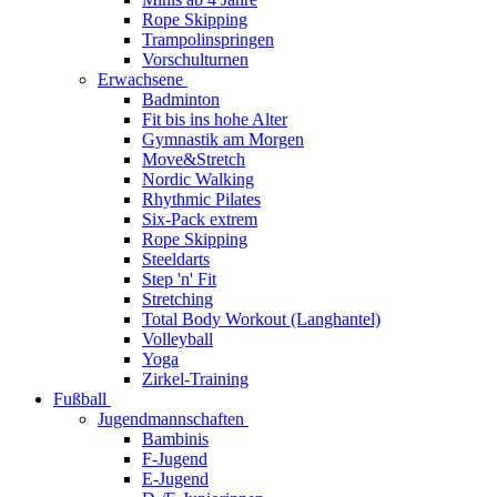
Rope Skipping
Trampolinspringen
Vorschulturnen
Erwachsene
Badminton
Fit bis ins hohe Alter
Gymnastik am Morgen
Move&Stretch
Nordic Walking
Rhythmic Pilates
Six-Pack extrem
Rope Skipping
Steeldarts
Step 'n' Fit
Stretching
Total Body Workout (Langhantel)
Volleyball
Yoga
Zirkel-Training
Fußball
Jugendmannschaften
Bambinis
F-Jugend
E-Jugend