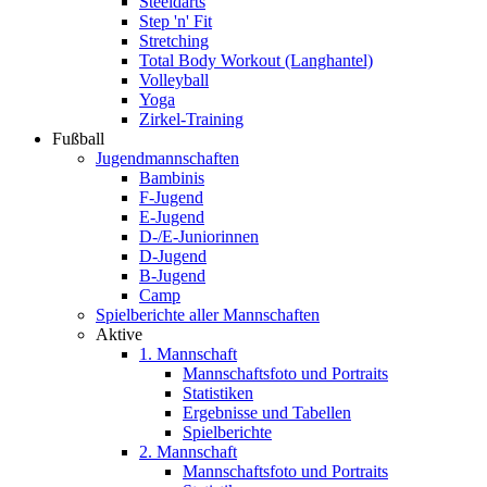
Steeldarts
Step 'n' Fit
Stretching
Total Body Workout (Langhantel)
Volleyball
Yoga
Zirkel-Training
Fußball
Jugendmannschaften
Bambinis
F-Jugend
E-Jugend
D-/E-Juniorinnen
D-Jugend
B-Jugend
Camp
Spielberichte aller Mannschaften
Aktive
1. Mannschaft
Mannschaftsfoto und Portraits
Statistiken
Ergebnisse und Tabellen
Spielberichte
2. Mannschaft
Mannschaftsfoto und Portraits