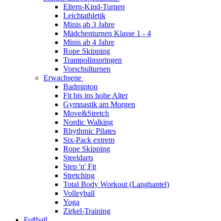
Eltern-Kind-Turnen
Leichtathletik
Minis ab 3 Jahre
Mädchenturnen Klasse 1 - 4
Minis ab 4 Jahre
Rope Skipping
Trampolinspringen
Vorschulturnen
Erwachsene
Badminton
Fit bis ins hohe Alter
Gymnastik am Morgen
Move&Stretch
Nordic Walking
Rhythmic Pilates
Six-Pack extrem
Rope Skipping
Steeldarts
Step 'n' Fit
Stretching
Total Body Workout (Langhantel)
Volleyball
Yoga
Zirkel-Training
Fußball