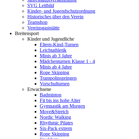
SVG Leitbild
Kinder- und Jugendschutzordnung
Historisches über den Verein
Teamshop
Vereinsgaststätte
Breitensport
Kinder und Jugendliche
Eltern-Kind-Turnen
Leichtathletik
Minis ab 3 Jahre
Mädchenturnen Klasse 1 - 4
Minis ab 4 Jahre
Rope Skipping
Trampolinspringen
Vorschulturnen
Erwachsene
Badminton
Fit bis ins hohe Alter
Gymnastik am Morgen
Move&Stretch
Nordic Walking
Rhythmic Pilates
Six-Pack extrem
Rope Skipping