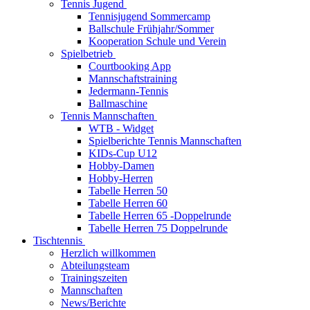
Tennis Jugend
Tennisjugend Sommercamp
Ballschule Frühjahr/Sommer
Kooperation Schule und Verein
Spielbetrieb
Courtbooking App
Mannschaftstraining
Jedermann-Tennis
Ballmaschine
Tennis Mannschaften
WTB - Widget
Spielberichte Tennis Mannschaften
KIDs-Cup U12
Hobby-Damen
Hobby-Herren
Tabelle Herren 50
Tabelle Herren 60
Tabelle Herren 65 -Doppelrunde
Tabelle Herren 75 Doppelrunde
Tischtennis
Herzlich willkommen
Abteilungsteam
Trainingszeiten
Mannschaften
News/Berichte