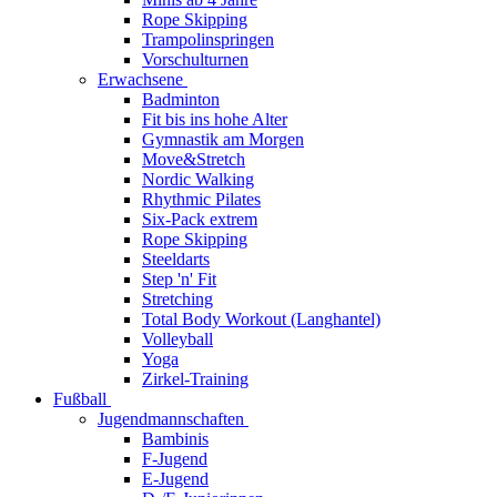
Rope Skipping
Trampolinspringen
Vorschulturnen
Erwachsene
Badminton
Fit bis ins hohe Alter
Gymnastik am Morgen
Move&Stretch
Nordic Walking
Rhythmic Pilates
Six-Pack extrem
Rope Skipping
Steeldarts
Step 'n' Fit
Stretching
Total Body Workout (Langhantel)
Volleyball
Yoga
Zirkel-Training
Fußball
Jugendmannschaften
Bambinis
F-Jugend
E-Jugend