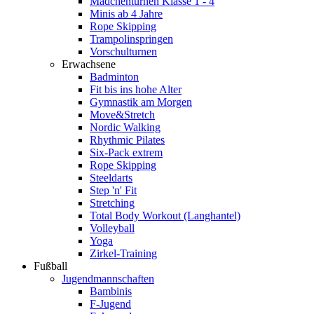
Mädchenturnen Klasse 1 - 4
Minis ab 4 Jahre
Rope Skipping
Trampolinspringen
Vorschulturnen
Erwachsene
Badminton
Fit bis ins hohe Alter
Gymnastik am Morgen
Move&Stretch
Nordic Walking
Rhythmic Pilates
Six-Pack extrem
Rope Skipping
Steeldarts
Step 'n' Fit
Stretching
Total Body Workout (Langhantel)
Volleyball
Yoga
Zirkel-Training
Fußball
Jugendmannschaften
Bambinis
F-Jugend