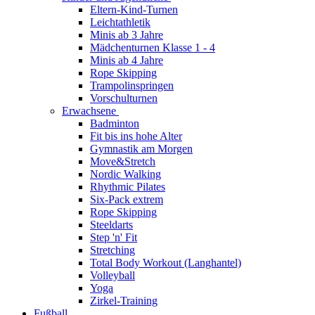
Eltern-Kind-Turnen
Leichtathletik
Minis ab 3 Jahre
Mädchenturnen Klasse 1 - 4
Minis ab 4 Jahre
Rope Skipping
Trampolinspringen
Vorschulturnen
Erwachsene
Badminton
Fit bis ins hohe Alter
Gymnastik am Morgen
Move&Stretch
Nordic Walking
Rhythmic Pilates
Six-Pack extrem
Rope Skipping
Steeldarts
Step 'n' Fit
Stretching
Total Body Workout (Langhantel)
Volleyball
Yoga
Zirkel-Training
Fußball