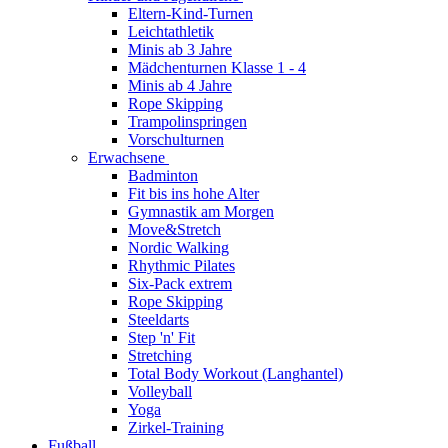
Eltern-Kind-Turnen
Leichtathletik
Minis ab 3 Jahre
Mädchenturnen Klasse 1 - 4
Minis ab 4 Jahre
Rope Skipping
Trampolinspringen
Vorschulturnen
Erwachsene
Badminton
Fit bis ins hohe Alter
Gymnastik am Morgen
Move&Stretch
Nordic Walking
Rhythmic Pilates
Six-Pack extrem
Rope Skipping
Steeldarts
Step 'n' Fit
Stretching
Total Body Workout (Langhantel)
Volleyball
Yoga
Zirkel-Training
Fußball