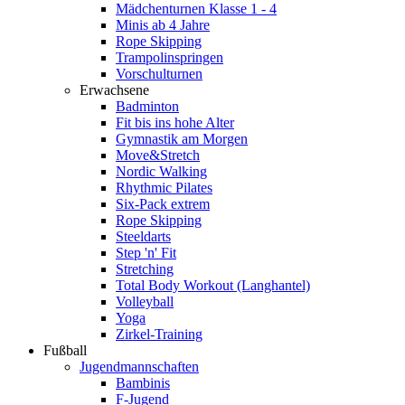
Mädchenturnen Klasse 1 - 4
Minis ab 4 Jahre
Rope Skipping
Trampolinspringen
Vorschulturnen
Erwachsene
Badminton
Fit bis ins hohe Alter
Gymnastik am Morgen
Move&Stretch
Nordic Walking
Rhythmic Pilates
Six-Pack extrem
Rope Skipping
Steeldarts
Step 'n' Fit
Stretching
Total Body Workout (Langhantel)
Volleyball
Yoga
Zirkel-Training
Fußball
Jugendmannschaften
Bambinis
F-Jugend