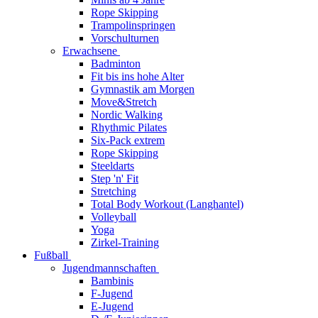
Rope Skipping
Trampolinspringen
Vorschulturnen
Erwachsene
Badminton
Fit bis ins hohe Alter
Gymnastik am Morgen
Move&Stretch
Nordic Walking
Rhythmic Pilates
Six-Pack extrem
Rope Skipping
Steeldarts
Step 'n' Fit
Stretching
Total Body Workout (Langhantel)
Volleyball
Yoga
Zirkel-Training
Fußball
Jugendmannschaften
Bambinis
F-Jugend
E-Jugend