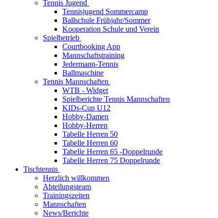
Tennis Jugend
Tennisjugend Sommercamp
Ballschule Frühjahr/Sommer
Kooperation Schule und Verein
Spielbetrieb
Courtbooking App
Mannschaftstraining
Jedermann-Tennis
Ballmaschine
Tennis Mannschaften
WTB - Widget
Spielberichte Tennis Mannschaften
KIDs-Cup U12
Hobby-Damen
Hobby-Herren
Tabelle Herren 50
Tabelle Herren 60
Tabelle Herren 65 -Doppelrunde
Tabelle Herren 75 Doppelrunde
Tischtennis
Herzlich willkommen
Abteilungsteam
Trainingszeiten
Mannschaften
News/Berichte